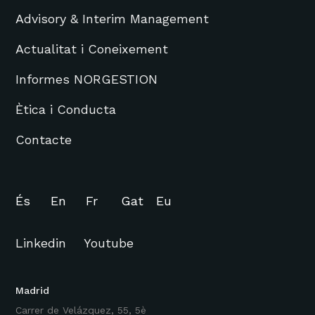
Advisory & Interim Management
Actualitat i Coneixement
Informes NORGESTION
Ètica i Conducta
Contacte
És
En
Fr
Gat
Eu
Linkedin
Youtube
Madrid
Carrer de Velázquez, 55, 5è