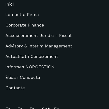
Inici
La nostra Firma
Corporate Finance
Assessorament Jurídic - Fiscal
Advisory & Interim Management
Actualitat i Coneixement
Informes NORGESTION
Ètica i Conducta
Contacte
És
En
Fr
Gat
Eu