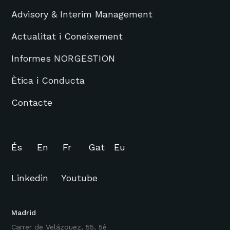
Advisory & Interim Management
Actualitat i Coneixement
Informes NORGESTION
Ètica i Conducta
Contacte
És
En
Fr
Gat
Eu
Linkedin
Youtube
Madrid
Carrer de Velázquez, 55, 5è