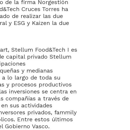
o de la firma Norgestión
d&Tech Cruces Torres ha
ado de realizar las due
boral y ESG y Kaizen la due
hart, Stellum Food&Tech I es
de capital privado Stellum
cipaciones
equeñas y medianas
 a lo largo de toda su
as y procesos productivos
las inversiones se centra en
las compañías a través de
 en sus actividades
inversores privados, fammily
blicos. Entre estos últimos
el Gobierno Vasco.