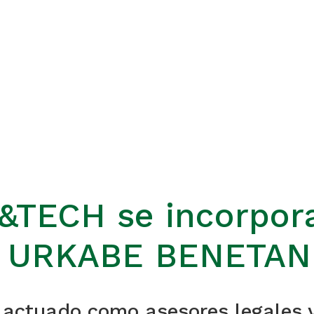
TECH se incorpora
de URKABE BENETAN
tuado como asesores legales y 