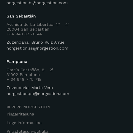
norgestion.bi@norgestion.com
San Sebastián
Avenida de La Libertad, 17 - 4º
20004 San Sebastián
+34 943 32 70 44
Zuzendaria: Bruno Ruiz Arrúe
norgestion.ss@norgestion.com
Pamplona
García Castañón, 8 - 2º
31002 Pamplona
+ 34 948 775 715
Zuzendaria: Marta Vera
norgestion.pa@norgestion.com
©
2026
NORGESTION
Irisgarritasuna
Lege informazioa
Pribatutasun-politika