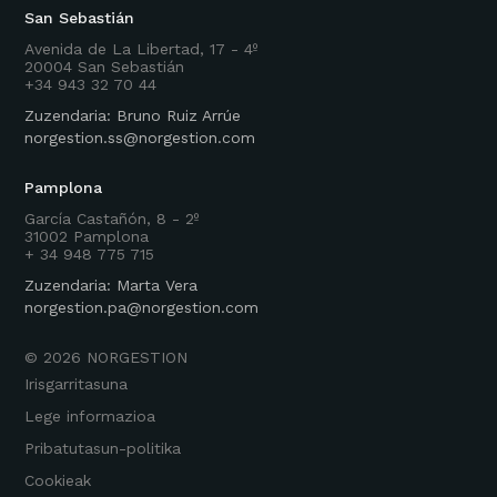
San Sebastián
Avenida de La Libertad, 17 - 4º
20004 San Sebastián
+34 943 32 70 44
Zuzendaria: Bruno Ruiz Arrúe
norgestion.ss@norgestion.com
Pamplona
García Castañón, 8 - 2º
31002 Pamplona
+ 34 948 775 715
Zuzendaria: Marta Vera
norgestion.pa@norgestion.com
©
2026
NORGESTION
Irisgarritasuna
Lege informazioa
Pribatutasun-politika
Cookieak