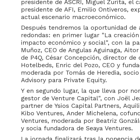
presidente de ASCRI, Miguel Zurita, el 
presidente de AFI, Emilio Ontiveros, ex
actual escenario macroeconómico.
Después tendremos la oportunidad de a
redondas: en primer lugar "La creación 
impacto económico y social", con la pa
Muñoz, CEO de Angulas Aguinaga, Aitor 
de P4Q, César Concepción, director de 
Hotelbeds, Enric del Pozo, CEO y fund
moderada por Tomás de Heredia, socio 
Advisory para Private Equity.
Y en segundo lugar, la que lleva por 
gestor de Venture Capital", con Joël J
partner de Ysios Capital Partners, Aqui
Kibo Ventures, Ander Michelena, cofunda
Ventures, moderada por Beatriz Gonzál
y socia fundadora de Seaya Ventures.
La jornada finalizará tras la ponencia 