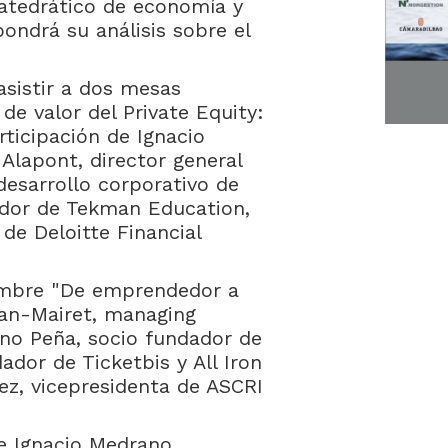
catedrático de economía y
pondrá su análisis sobre el
sistir a dos mesas
de valor del Private Equity:
rticipación de Ignacio
Alapont, director general
desarrollo corporativo de
ador de Tekman Education,
de Deloitte Financial
nombre "De emprendedor a
ean-Mairet, managing
lino Peña, socio fundador de
dor de Ticketbis y All Iron
ez, vicepresidenta de ASCRI
de Ignacio Medrano,