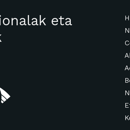
ionalak eta
H
N
k
C
A
A
B
N
E
K